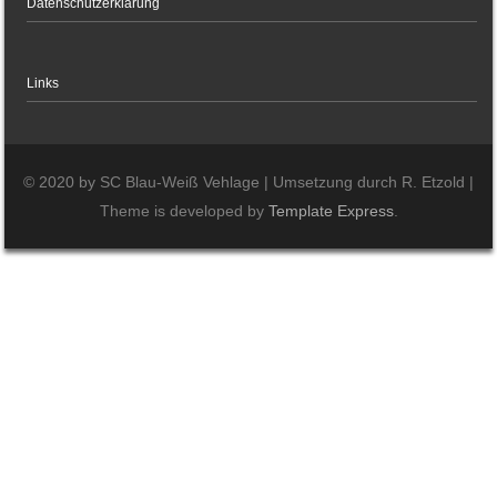
Datenschutzerklärung
Links
© 2020 by SC Blau-Weiß Vehlage | Umsetzung durch R. Etzold |
Theme is developed by
Template Express
.